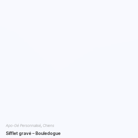
Apo-Gé Personnalisé
,
Chiens
Sifflet gravé – Bouledogue