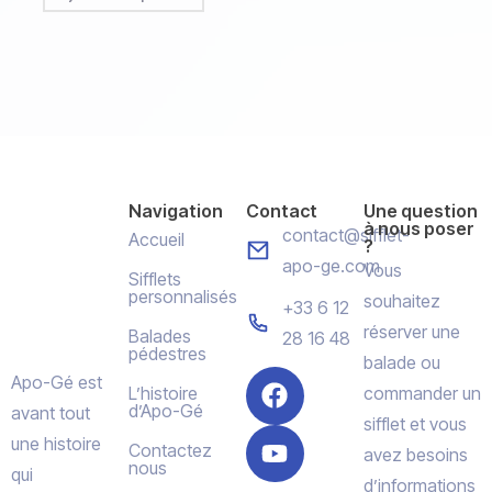
Navigation
Contact
Une question
à nous poser
contact@sifflet-
Accueil
?
apo-ge.com
Vous
Sifflets
personnalisés
souhaitez
+33 6 12
réserver une
Balades
28 16 48
pédestres
balade ou
Apo-Gé est
L’histoire
commander un
d’Apo-Gé
avant tout
sifflet et vous
une histoire
Contactez
avez besoins
nous
qui
d’informations