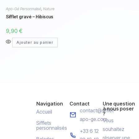
Apo-Gé Personnalisé
,
Nature
Sifflet gravé – Hibiscus
9,90
€
Ajouter au panier
Navigation
Contact
Une question
à nous poser
contact@sifflet-
Accueil
?
apo-ge.com
Vous
Sifflets
personnalisés
souhaitez
+33 6 12
réserver une
Balades